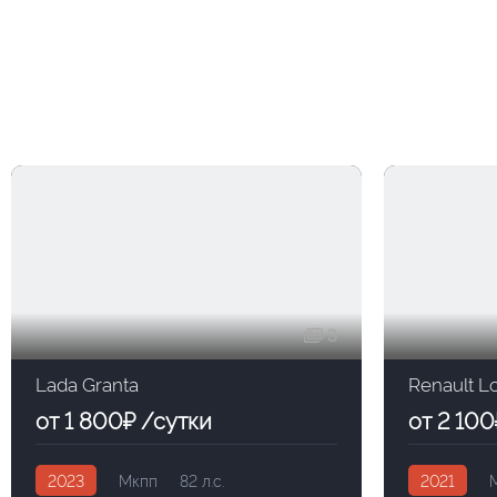
3
Lada Granta
Renault L
от 1 800₽ /сутки
от 2 100
2023
Мкпп
82 л.с.
2021