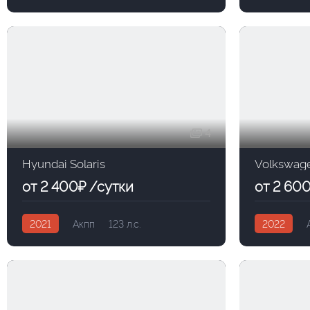
4
Hyundai Solaris
Volkswag
от 2 400₽ /сутки
от 2 60
2021
Акпп
123 л.с.
2022