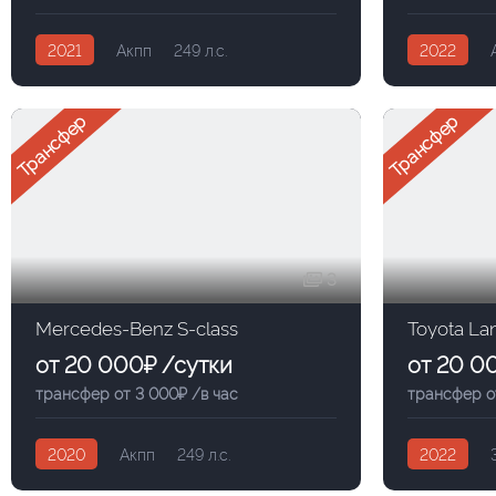
2021
Акпп
249 л.с.
2022
Трансфер
Трансфер
3
Mercedes-Benz S-class
Toyota La
от 20 000₽ /сутки
от 20 0
трансфер от 3 000₽ /в час
трансфер о
2020
Акпп
249 л.с.
2022