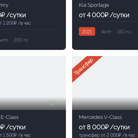
amry
Kia Sportage
0₽ /сутки
от 4 000₽ /сутки
 1 200₽ /в час
2021
Акпп
150 л.с.
Акпп
200 л.с
Трансфер
4
E-Class
Mercedes V-Class
0₽ /сутки
от 8 000₽ /сутки
 1 500₽ /в час
трансфер от 2 000₽ /в час