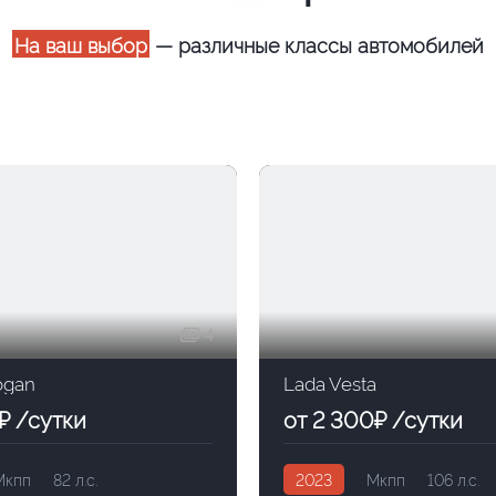
На ваш выбор
— различные классы автомобилей
4
ogan
Lada Vesta
₽ /сутки
от 2 300₽ /сутки
Мкпп
82 л.с.
2023
Мкпп
106 л.с.