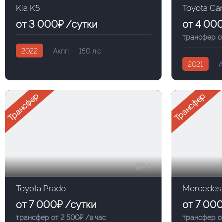
Kia K5
Toyota C
от 3 000₽ /сутки
от 4 00
трансфер от
2022
Акпп
150 л.с.
2021
Трансфер
Трансфер
4
Toyota Prado
Mercedes 
от 7 000₽ /сутки
от 7 00
трансфер от 2 500₽ /в час
трансфер от