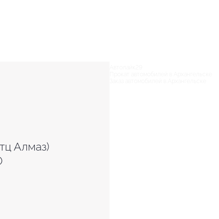
Автолайк29
Прокат автомобилей в Архангельске
Заказ автомобилей в Архангельске
(тц Алмаз)
0