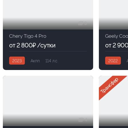
3
Chery Tigo 4 Pro
Geely Coo
от 2 800₽ /сутки
от 2 90
2023
Акпп
114 л.с.
2022
Трансфер
4