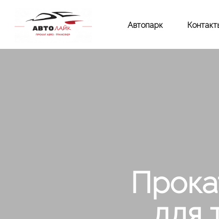
Автопарк
Контакт
Прока
для 