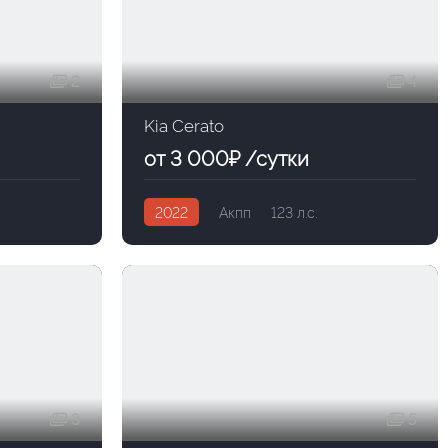
2
4
Kia Cerato
от 3 000₽ /сутки
2022
Акпп
123 л.с.
3
5