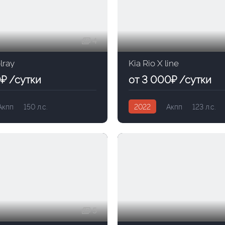
4
lray
Kia Rio X line
0₽ /сутки
от 3 000₽ /сутки
Акпп
150 л.с.
2022
Акпп
123 л.с.
5