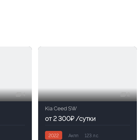
4
2
Kia Ceed SW
от 2 300₽ /сутки
2022
Акпп
123 л.с.