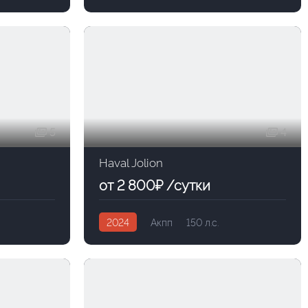
5
4
Haval Jolion
от 2 800₽ /сутки
2024
Акпп
150 л.с.