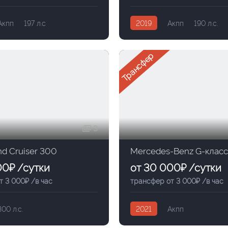
Акпп
197 л.с
2019
Акпп
190 л.с.
Трансфер
3
nd Cruiser 300
Mercedes-Benz G-класс
00₽ /сутки
от 30 000₽ /сутки
т 3 000₽ /в час
трансфер от 3 000₽ /в час
300 л.с.
2021
Акпп