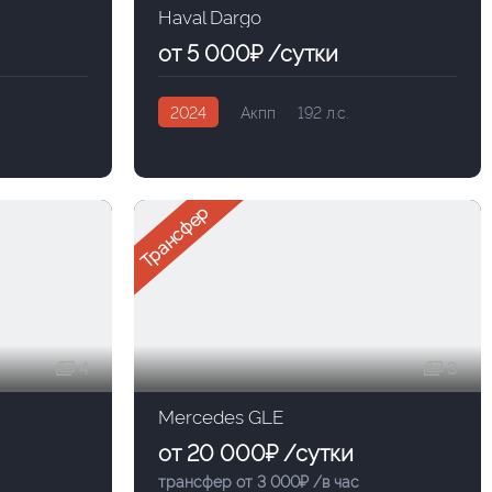
Haval Dargo
от 5 000₽ /сутки
2024
Акпп
192 л.с.
Трансфер
4
3
Mercedes GLE
от 20 000₽ /сутки
трансфер от 3 000₽ /в час