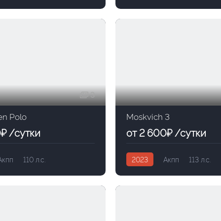
3
en Polo
Moskvich 3
0₽ /сутки
от 2 600₽ /сутки
Акпп
110 л.с.
2023
Акпп
113 л.с.