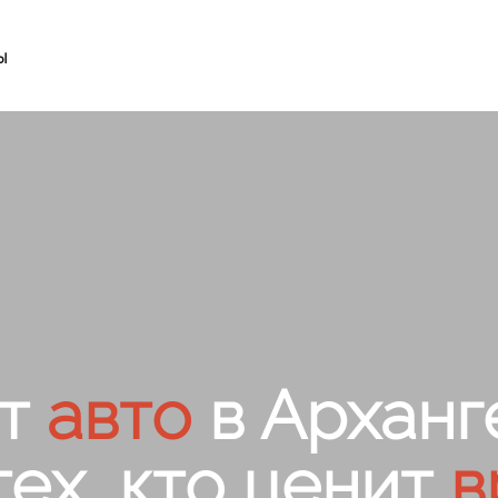
ы
т
авто
в Арханг
тех, кто ценит
в