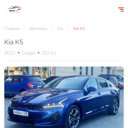
Главная
Автопарк
Kia
Kia K5
Kia K5
2022
Седан
150 л.с.