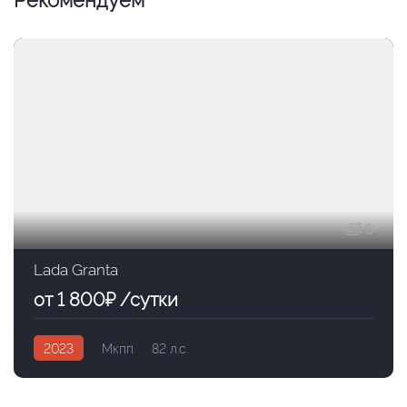
3
Lada Granta
от 1 800₽ /сутки
2023
Мкпп
82 л.с.