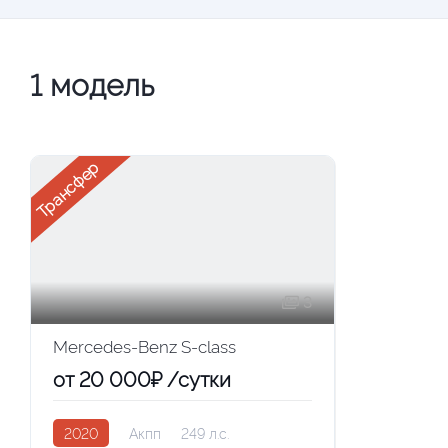
1
модель
Трансфер
3
Mercedes-Benz S-class
от 20 000₽ /сутки
2020
Акпп
249 л.с.