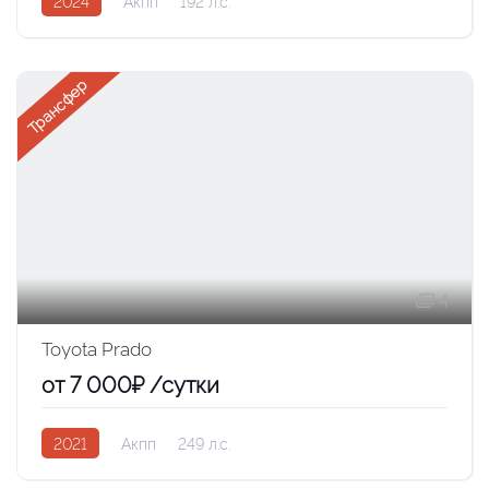
2024
Акпп
192 л.с.
Трансфер
4
Toyota Prado
от 7 000₽ /сутки
2021
Акпп
249 л.с.